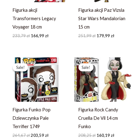
Figurka akcji
Figurka akcji Paz Vizsla
Transformers Legacy
Star Wars Mandalorian
Voyager 18 cm
15 cm
233,79
zł
166,99
zł
251,99
zł
179,99
zł
Pierwotna
Aktualna
Pierwotna
Aktualna
cena
cena
cena
cena
Sale!
Sale!
Sale!
Sale!
wynosiła:
wynosi:
wynosiła:
wynosi:
264,67 zł.
203,59 zł.
208,25 zł.
160,19 zł.
Figurka Funko Pop
Figurka Rock Candy
Dziewczynka Pale
Cruella De Vil 14 cm
Terrifier 1749
Funko
264,67
zł
203,59
zł
208,25
zł
160,19
zł