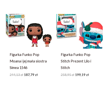
Pierwotna
Aktualna
Pierwotna
Aktualna
cena
cena
cena
cena
Sale!
Sale!
Sale!
Sale!
wynosiła:
wynosi:
wynosiła:
wynosi:
244,13 zł.
187,79 zł.
258,95 zł.
199,19 zł.
Figurka Funko Pop
Figurka Funko Pop
Moana i jej mała siostra
Stitch Prezent Lilo i
Simea 1546
Stitch
244,13
zł
187,79
zł
258,95
zł
199,19
zł