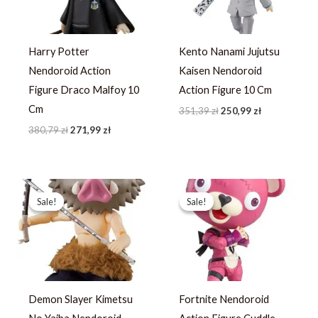
Harry Potter
Kento Nanami Jujutsu
Nendoroid Action
Kaisen Nendoroid
Figure Draco Malfoy 10
Action Figure 10 Cm
Cm
351,39
zł
250,99
zł
380,79
zł
271,99
zł
Pierwotna
Aktualna
Pierwotna
Aktualna
cena
cena
cena
cena
Sale!
Sale!
Sale!
Sale!
wynosiła:
wynosi:
wynosiła:
wynosi:
433,99 zł.
309,99 zł.
382,19 zł.
272,99 zł.
Demon Slayer Kimetsu
Fortnite Nendoroid