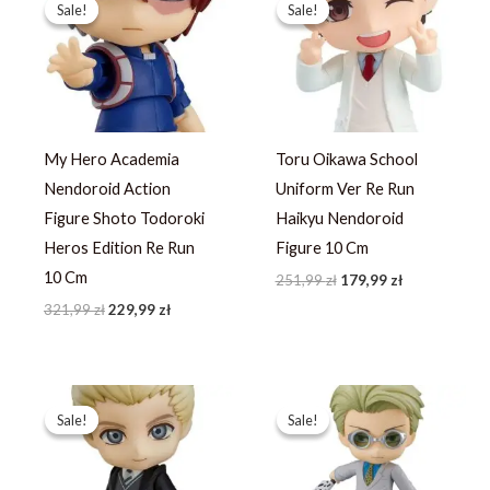
cena
cena
cena
cena
Sale!
Sale!
Sale!
Sale!
wynosiła:
wynosi:
wynosiła:
wynosi:
321,99 zł.
229,99 zł.
251,99 zł.
179,99 zł.
My Hero Academia
Toru Oikawa School
Nendoroid Action
Uniform Ver Re Run
Figure Shoto Todoroki
Haikyu Nendoroid
Heros Edition Re Run
Figure 10 Cm
10 Cm
251,99
zł
179,99
zł
321,99
zł
229,99
zł
Pierwotna
Aktualna
Pierwotna
Aktualna
cena
cena
cena
cena
Sale!
Sale!
Sale!
Sale!
wynosiła:
wynosi:
wynosiła:
wynosi:
380,79 zł.
271,99 zł.
351,39 zł.
250,99 zł.