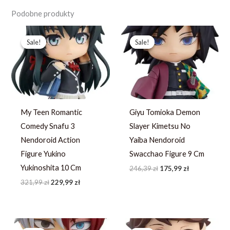
Podobne produkty
Pierwotna
Aktualna
Pierwotna
Aktualna
cena
cena
cena
cena
Sale!
Sale!
Sale!
Sale!
wynosiła:
wynosi:
wynosiła:
wynosi:
321,99 zł.
229,99 zł.
246,39 zł.
175,99 zł.
My Teen Romantic
Giyu Tomioka Demon
Comedy Snafu 3
Slayer Kimetsu No
Nendoroid Action
Yaiba Nendoroid
Figure Yukino
Swacchao Figure 9 Cm
Yukinoshita 10 Cm
246,39
zł
175,99
zł
321,99
zł
229,99
zł
Pierwotna
Aktualna
Pierwotna
Aktualna