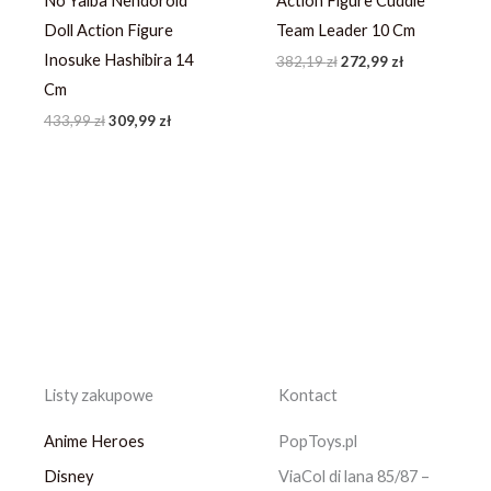
No Yaiba Nendoroid
Action Figure Cuddle
Doll Action Figure
Team Leader 10 Cm
Inosuke Hashibira 14
382,19
zł
272,99
zł
Cm
433,99
zł
309,99
zł
Listy zakupowe
Kontact
Anime Heroes
PopToys.pl
Disney
ViaCol di lana 85/87 –