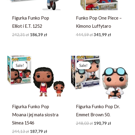
Figurka Funko Pop
Funko Pop One Piece –
Elliot i E.T. 1252
Kimono Luffytaro
242,31
zł
186,39
zł
444,59
zł
341,99
zł
Pierwotna
Aktualna
Pierwotna
Aktualna
cena
cena
cena
cena
Sale!
Sale!
Sale!
Sale!
wynosiła:
wynosi:
wynosiła:
wynosi:
244,13 zł.
187,79 zł.
248,03 zł.
190,79 zł.
Figurka Funko Pop
Figurka Funko Pop Dr.
Moana i jej mała siostra
Emmet Brown 50.
Simea 1546
248,03
zł
190,79
zł
244,13
zł
187,79
zł