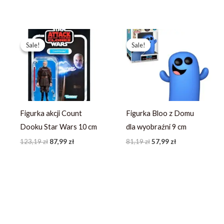
Pierwotna
Aktualna
Pierwotna
Aktualna
cena
cena
cena
cena
Sale!
Sale!
Sale!
Sale!
wynosiła:
wynosi:
wynosiła:
wynosi:
123,19 zł.
87,99 zł.
81,19 zł.
57,99 zł.
Figurka akcji Count
Figurka Bloo z Domu
Dooku Star Wars 10 cm
dla wyobraźni 9 cm
123,19
zł
87,99
zł
81,19
zł
57,99
zł