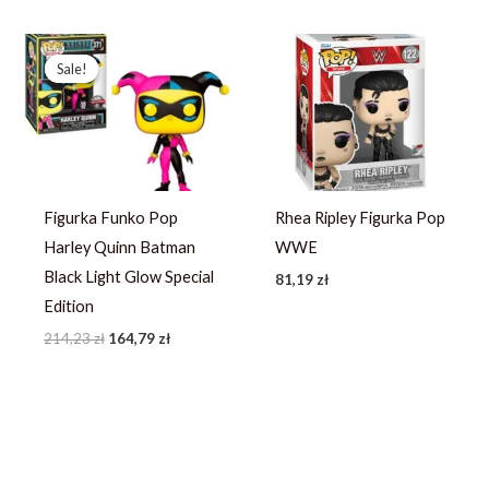
Pierwotna
Aktualna
cena
cena
Sale!
Sale!
wynosiła:
wynosi:
214,23 zł.
164,79 zł.
Figurka Funko Pop
Rhea Ripley Figurka Pop
Harley Quinn Batman
WWE
Black Light Glow Special
81,19
zł
Edition
214,23
zł
164,79
zł