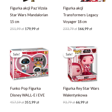
Figurka akcji Paz Vizsla
Figurka akcji
Star Wars Mandalorian
Transformers Legacy
15 cm
Voyager 18 cm
251,99
zł
179,99
zł
233,79
zł
166,99
zł
Pierwotna
Aktualna
Pierwotna
Aktualna
cena
cena
cena
cena
Sale!
Sale!
Sale!
Sale!
wynosiła:
wynosi:
wynosiła:
wynosi:
457,59 zł.
351,99 zł.
93,79 zł.
66,99 zł.
Funko Pop Figurka
Figurka Rey Star Wars
Disney WALL-E i EVE
Walentynkowa
457,59
zł
351,99
zł
93,79
zł
66,99
zł