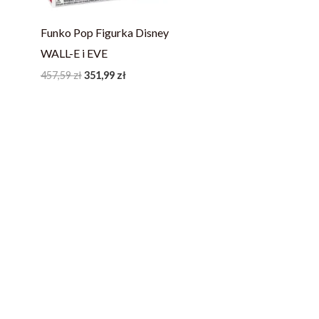
Funko Pop Figurka Disney
WALL-E i EVE
457,59
zł
351,99
zł