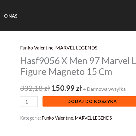
O NAS
Funko Valentine
,
MARVEL LEGENDS
ilość
Pierwotna
Aktualna
Hasf9056 X Men 97 Marvel L
Hasf9056
cena
cena
X
Figure Magneto 15 Cm
Men
wynosiła:
wynosi:
97
332,18
zł
150,99
zł
+ Darmowa wysyłka
332,18 zł.
150,99 zł.
Marvel
DODAJ DO KOSZYKA
Legends
Action
Kategorie:
Funko Valentine
,
MARVEL LEGENDS
Figure
Magneto