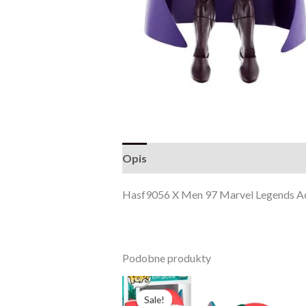
Opis
Opinie (0)
Hasf9056 X Men 97 Marvel Legends A
Podobne produkty
Pierwotna
Aktualna
cena
cena
Sale!
Sale!
wynosiła:
wynosi: