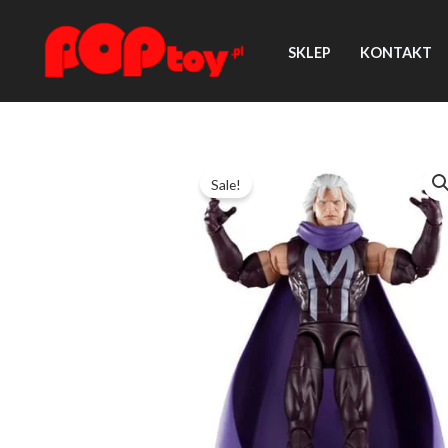
Przejdź
do
SKLEP
KONTAKT
treści
Sale!