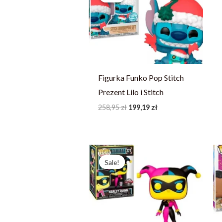
258,95 zł.
199,19 zł.
Figurka Funko Pop Stitch
Prezent Lilo i Stitch
258,95
zł
199,19
zł
Pierwotna
Aktualna
cena
cena
Sale!
Sale!
wynosiła:
wynosi:
214,23 zł.
164,79 zł.