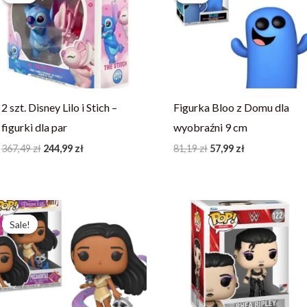
367,49 zł.
244,99 zł.
81,19 zł.
57,99 zł.
2 szt. Disney Lilo i Stich –
Figurka Bloo z Domu dla
figurki dla par
wyobraźni 9 cm
367,49
zł
244,99
zł
81,19
zł
57,99
zł
Pierwotna
Aktualna
cena
cena
Sale!
Sale!
wynosiła:
wynosi:
247,77 zł.
190,59 zł.