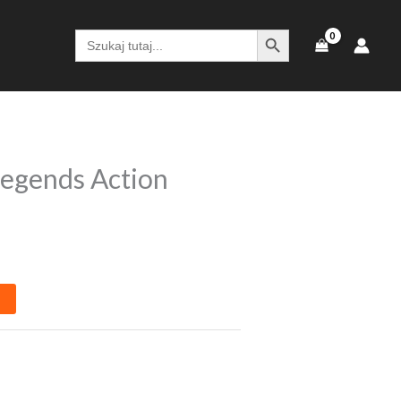
SEARCH BUTTON
Search
for:
egends Action