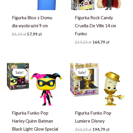
Figurka Bloo z Domu
Figurka Rock Candy
dla wyobraźni 9 cm
Cruella De Ville 14 cm
Funko
81,19
zł
57,99
zł
214,23
zł
164,79
zł
Pierwotna
Aktualna
Pierwotna
Aktualna
cena
cena
cena
cena
Sale!
Sale!
Sale!
Sale!
wynosiła:
wynosi:
wynosiła:
wynosi:
214,23 zł.
164,79 zł.
253,23 zł.
194,79 zł.
Figurka Funko Pop
Figurka Funko Pop
Harley Quinn Batman
Lumiere Disney
Black Light Glow Special
253,23
zł
194,79
zł