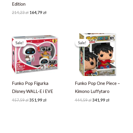
Edition
214,23
zł
164,79
zł
Pierwotna
Aktualna
Pierwotna
Aktualna
cena
cena
cena
cena
Sale!
Sale!
Sale!
Sale!
wynosiła:
wynosi:
wynosiła:
wynosi:
457,59 zł.
351,99 zł.
444,59 zł.
341,99 zł.
Funko Pop Figurka
Funko Pop One Piece –
Disney WALL-E i EVE
Kimono Luffytaro
457,59
zł
351,99
zł
444,59
zł
341,99
zł