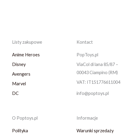
Listy zakupowe
Kontact
Anime Heroes
PopToys.pl
Disney
ViaCol di lana 85/87 –
00043 Ciampino (RM)
Avengers
VAT: IT151776611004
Marvel
DC
info@poptoys.pl
O Poptoys.pl
Informacje
Polityka
Warunki sprzedaży