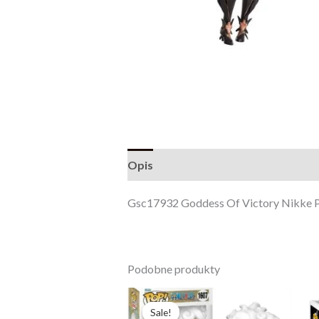
Opis
Opinie (0)
Gsc17932 Goddess Of Victory Nikke 
Podobne produkty
Pierwotna
Aktualna
cena
cena
Sale!
Sale!
wynosiła:
wynosi: