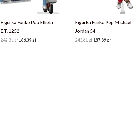
Figurka Funko Pop Elliot i
Figurka Funko Pop Michael
E.T. 1252
Jordan 54
242,31
zł
186,39
zł
243,61
zł
187,39
zł