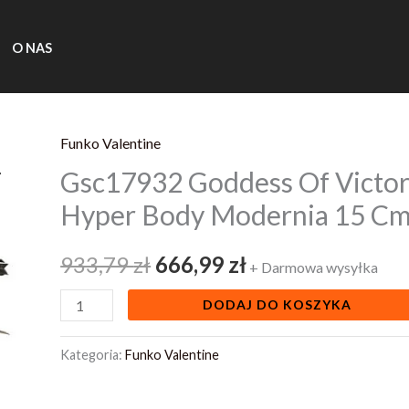
O NAS
Funko Valentine
ilość
Pierwotna
Aktualna
Gsc17932 Goddess Of Victor
Gsc17932
cena
cena
Goddess
Hyper Body Modernia 15 C
Of
wynosiła:
wynosi:
Victory
933,79
zł
666,99
zł
+ Darmowa wysyłka
933,79 zł.
666,99 zł.
Nikke
DODAJ DO KOSZYKA
Pvc
Statue
Kategoria:
Funko Valentine
Hyper
Body