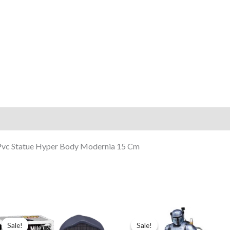
Modernia
15
Cm
Pvc Statue Hyper Body Modernia 15 Cm
Pierwotna
Aktualna
Pierwotna
Aktualna
cena
cena
cena
cena
Sale!
Sale!
Sale!
Sale!
wynosiła:
wynosi:
wynosiła:
wynosi: