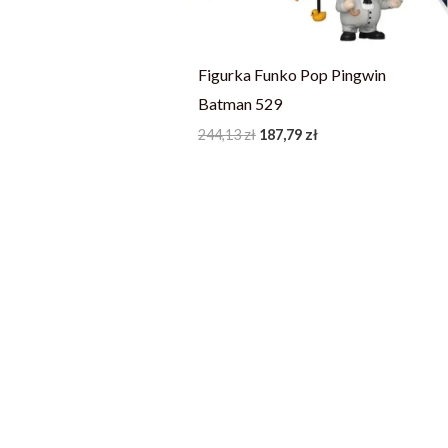
Figurka Funko Pop Pingwin
Batman 529
244,13
zł
187,79
zł