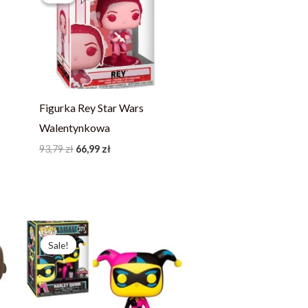
93,79 zł.
66,99 zł.
Figurka Rey Star Wars
Walentynkowa
93,79
zł
66,99
zł
Pierwotna
Aktualna
cena
cena
Sale!
Sale!
wynosiła:
wynosi:
214,23 zł.
164,79 zł.