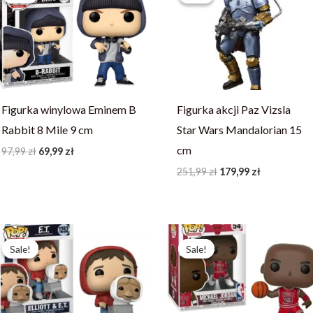
97,99 zł.
69,99 zł.
251,99 zł.
179,99 zł.
Figurka winylowa Eminem B
Figurka akcji Paz Vizsla
Rabbit 8 Mile 9 cm
Star Wars Mandalorian 15
cm
97,99
zł
69,99
zł
251,99
zł
179,99
zł
Pierwotna
Aktualna
Pierwotna
Aktualna
cena
cena
cena
cena
Sale!
Sale!
Sale!
Sale!
wynosiła:
wynosi:
wynosiła:
wynosi:
242,31 zł.
186,39 zł.
243,61 zł.
187,39 zł.