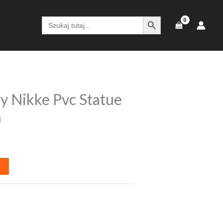
SEARCH BUTTON
Search
for:
y Nikke Pvc Statue
m