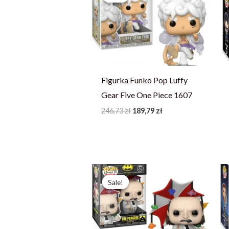
246,73 zł.
189,79 zł.
Figurka Funko Pop Luffy
Gear Five One Piece 1607
246,73
zł
189,79
zł
Pierwotna
Aktualna
cena
cena
Sale!
Sale!
wynosiła:
wynosi:
244,13 zł.
187,79 zł.