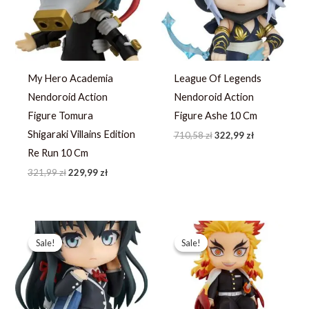
321,99 zł.
229,99 zł.
710,58 zł.
322,99 zł.
My Hero Academia
League Of Legends
Nendoroid Action
Nendoroid Action
Figure Tomura
Figure Ashe 10 Cm
Shigaraki Villains Edition
710,58
zł
322,99
zł
Re Run 10 Cm
321,99
zł
229,99
zł
Pierwotna
Aktualna
Pierwotna
Aktualna
cena
cena
cena
cena
Sale!
Sale!
Sale!
Sale!
wynosiła:
wynosi:
wynosiła:
wynosi:
321,99 zł.
229,99 zł.
246,39 zł.
175,99 zł.