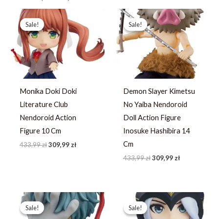
Pierwotna
Aktualna
Pierwotna
Aktualna
cena
cena
cena
cena
Sale!
Sale!
Sale!
Sale!
wynosiła:
wynosi:
wynosiła:
wynosi:
433,99 zł.
309,99 zł.
433,99 zł.
309,99 zł.
Monika Doki Doki
Demon Slayer Kimetsu
Literature Club
No Yaiba Nendoroid
Nendoroid Action
Doll Action Figure
Figure 10 Cm
Inosuke Hashibira 14
Cm
433,99
zł
309,99
zł
433,99
zł
309,99
zł
Pierwotna
Aktualna
Pierwotna
Aktualna
cena
cena
cena
cena
Sale!
Sale!
Sale!
Sale!
wynosiła:
wynosi:
wynosiła:
wynosi: