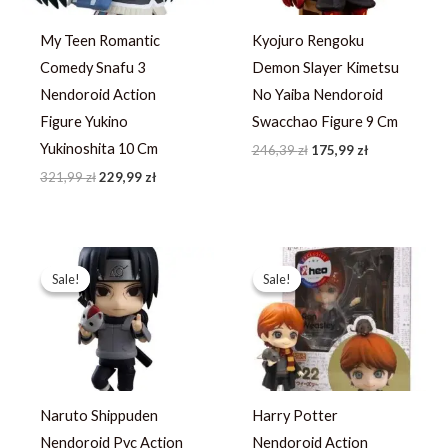
My Teen Romantic
Kyojuro Rengoku
Comedy Snafu 3
Demon Slayer Kimetsu
Nendoroid Action
No Yaiba Nendoroid
Figure Yukino
Swacchao Figure 9 Cm
Yukinoshita 10 Cm
246,39
zł
175,99
zł
321,99
zł
229,99
zł
Pierwotna
Aktualna
Pierwotna
Aktualna
cena
cena
cena
cena
Sale!
Sale!
Sale!
Sale!
wynosiła:
wynosi:
wynosiła:
wynosi:
380,79 zł.
271,99 zł.
275,79 zł.
196,99 zł.
Naruto Shippuden
Harry Potter
Nendoroid Pvc Action
Nendoroid Action