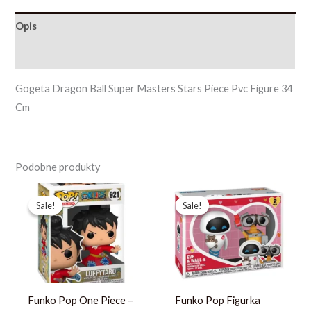
Opis
Opinie (0)
Gogeta Dragon Ball Super Masters Stars Piece Pvc Figure 34
Cm
Podobne produkty
Pierwotna
Aktualna
Pierwotna
Aktualna
cena
cena
cena
cena
Sale!
Sale!
Sale!
Sale!
wynosiła:
wynosi:
wynosiła:
wynosi:
444,59 zł.
341,99 zł.
457,59 zł.
351,99 zł.
Funko Pop One Piece –
Funko Pop Figurka