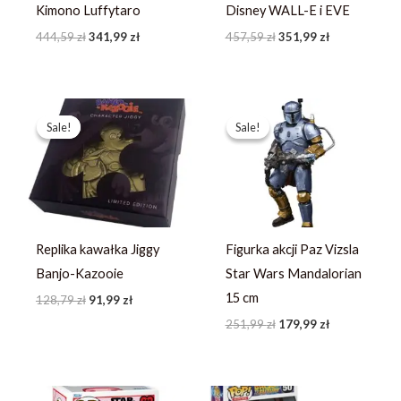
Kimono Luffytaro
Disney WALL-E i EVE
444,59
zł
341,99
zł
457,59
zł
351,99
zł
Pierwotna
Aktualna
Pierwotna
Aktualna
cena
cena
cena
cena
Sale!
Sale!
Sale!
Sale!
wynosiła:
wynosi:
wynosiła:
wynosi:
128,79 zł.
91,99 zł.
251,99 zł.
179,99 zł.
Replika kawałka Jiggy
Figurka akcji Paz Vizsla
Banjo-Kazooie
Star Wars Mandalorian
15 cm
128,79
zł
91,99
zł
251,99
zł
179,99
zł
Pierwotna
Aktualna
Pierwotna
Aktualna