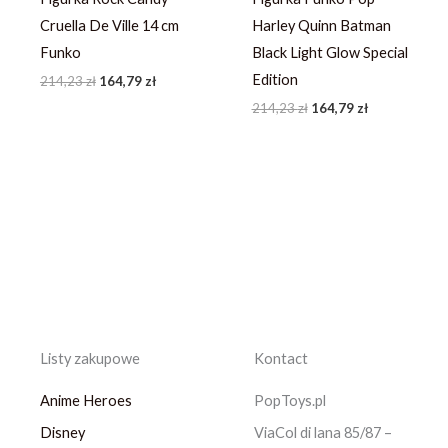
Cruella De Ville 14 cm
Harley Quinn Batman
Funko
Black Light Glow Special
Edition
214,23
zł
164,79
zł
214,23
zł
164,79
zł
Listy zakupowe
Kontact
Anime Heroes
PopToys.pl
Disney
ViaCol di lana 85/87 –