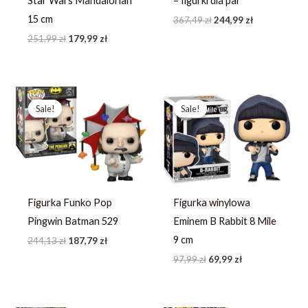
Star Wars Mandalorian
– figurki dla par
15 cm
367,49
zł
244,99
zł
251,99
zł
179,99
zł
Pierwotna
Aktualna
Pierwotna
Aktualna
cena
cena
cena
cena
Sale!
Sale!
Sale!
Sale!
wynosiła:
wynosi:
wynosiła:
wynosi:
244,13 zł.
187,79 zł.
97,99 zł.
69,99 zł.
Figurka Funko Pop
Figurka winylowa
Pingwin Batman 529
Eminem B Rabbit 8 Mile
9 cm
244,13
zł
187,79
zł
97,99
zł
69,99
zł