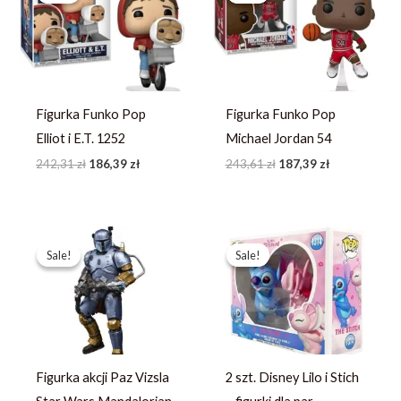
242,31 zł.
186,39 zł.
243,61 zł.
187,39 zł.
Figurka Funko Pop
Figurka Funko Pop
Elliot i E.T. 1252
Michael Jordan 54
242,31
zł
186,39
zł
243,61
zł
187,39
zł
Pierwotna
Aktualna
Pierwotna
Aktualna
cena
cena
cena
cena
Sale!
Sale!
Sale!
Sale!
wynosiła:
wynosi:
wynosiła:
wynosi:
251,99 zł.
179,99 zł.
367,49 zł.
244,99 zł.
Figurka akcji Paz Vizsla
2 szt. Disney Lilo i Stich