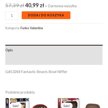
57,39
zł
40,99
zł
+ Darmowa wysyłka
DODAJ DO KOSZYKA
Kategoria:
Funko Valentine
Opis
Opinie (0)
Gdl13284 Fantastic Beasts Bowl Niffler
Podobne produkty
Pierwotna
Aktualna
Pierwotna
Aktualna
cena
cena
cena
cena
Sale!
Sale!
Sale!
Sale!
wynosiła:
wynosi:
wynosiła:
wynosi: