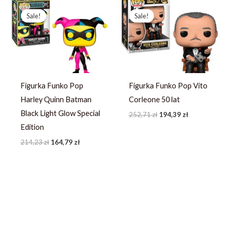
Pierwotna
Aktualna
Pierwotna
Aktualna
cena
cena
cena
cena
Sale!
Sale!
Sale!
Sale!
wynosiła:
wynosi:
wynosiła:
wynosi:
214,23 zł.
164,79 zł.
252,71 zł.
194,39 zł.
Figurka Funko Pop
Figurka Funko Pop Vito
Harley Quinn Batman
Corleone 50 lat
Black Light Glow Special
252,71
zł
194,39
zł
Edition
214,23
zł
164,79
zł