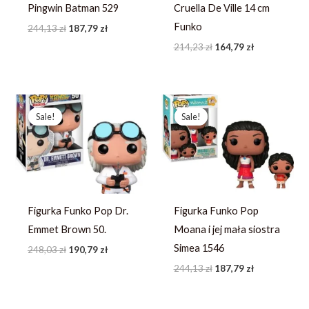
Pingwin Batman 529
Cruella De Ville 14 cm
Funko
244,13
zł
187,79
zł
214,23
zł
164,79
zł
Pierwotna
Aktualna
Pierwotna
Aktualna
cena
cena
cena
cena
Sale!
Sale!
Sale!
Sale!
wynosiła:
wynosi:
wynosiła:
wynosi:
248,03 zł.
190,79 zł.
244,13 zł.
187,79 zł.
Figurka Funko Pop Dr.
Figurka Funko Pop
Emmet Brown 50.
Moana i jej mała siostra
Simea 1546
248,03
zł
190,79
zł
244,13
zł
187,79
zł