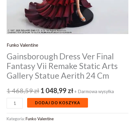
Statue
Aerith
24
Cm
Funko Valentine
Gainsborough Dress Ver Final
Fantasy Vii Remake Static Arts
Gallery Statue Aerith 24 Cm
1 468,59
zł
1 048,99
zł
+ Darmowa wysyłka
DODAJ DO KOSZYKA
Kategoria:
Funko Valentine