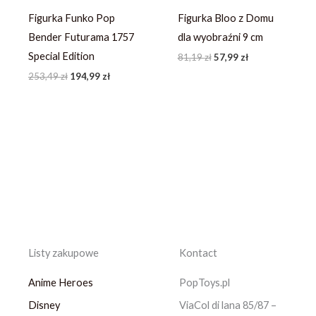
Figurka Funko Pop
Figurka Bloo z Domu
Bender Futurama 1757
dla wyobraźni 9 cm
Special Edition
81,19
zł
57,99
zł
253,49
zł
194,99
zł
Listy zakupowe
Kontact
Anime Heroes
PopToys.pl
Disney
ViaCol di lana 85/87 –