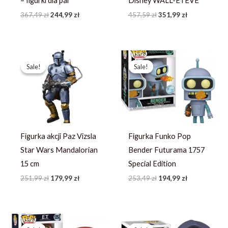
– figurki dla par
Disney WALL-E i EVE
367,49
zł
244,99
zł
457,59
zł
351,99
zł
Pierwotna
Aktualna
Pierwotna
Aktualna
cena
cena
cena
cena
Sale!
Sale!
Sale!
Sale!
wynosiła:
wynosi:
wynosiła:
wynosi:
251,99 zł.
179,99 zł.
253,49 zł.
194,99 zł.
Figurka akcji Paz Vizsla
Figurka Funko Pop
Star Wars Mandalorian
Bender Futurama 1757
15 cm
Special Edition
251,99
zł
179,99
zł
253,49
zł
194,99
zł
Pierwotna
Aktualna
Pierwotna
Aktualna
cena
cena
cena
cena