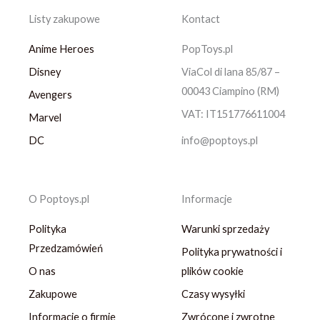
Listy zakupowe
Kontact
Anime Heroes
PopToys.pl
Disney
ViaCol di lana 85/87 –
00043 Ciampino (RM)
Avengers
VAT: IT151776611004
Marvel
DC
info@poptoys.pl
O Poptoys.pl
Informacje
Polityka
Warunki sprzedaży
Przedzamówień
Polityka prywatności i
O nas
plików cookie
Zakupowe
Czasy wysyłki
Informacje o firmie
Zwrócone i zwrotne