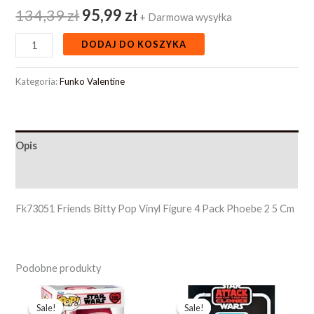
134,39
zł
95,99
zł
+ Darmowa wysyłka
DODAJ DO KOSZYKA
Kategoria:
Funko Valentine
Opis
Opinie (0)
Fk73051 Friends Bitty Pop Vinyl Figure 4 Pack Phoebe 2 5 Cm
Podobne produkty
Pierwotna
Aktualna
Pierwotna
Aktualna
cena
cena
cena
cena
Sale!
Sale!
Sale!
Sale!
wynosiła:
wynosi:
wynosiła:
wynosi: