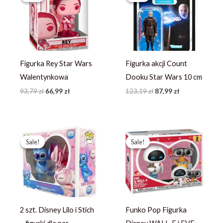
93,79 zł.
66,99 zł.
123,19 zł.
87,99 zł.
Figurka Rey Star Wars
Figurka akcji Count
Walentynkowa
Dooku Star Wars 10 cm
93,79
zł
66,99
zł
123,19
zł
87,99
zł
Pierwotna
Aktualna
Pierwotna
Aktualna
cena
cena
cena
cena
Sale!
Sale!
Sale!
Sale!
wynosiła:
wynosi:
wynosiła:
wynosi:
367,49 zł.
244,99 zł.
457,59 zł.
351,99 zł.
2 szt. Disney Lilo i Stich
Funko Pop Figurka