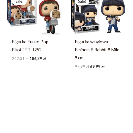
Sale!
Sale!
Sale!
Sale!
wynosiła:
wynosi:
wynosiła:
wynosi:
242,31 zł.
186,39 zł.
97,99 zł.
69,99 zł.
Figurka Funko Pop
Figurka winylowa
Elliot i E.T. 1252
Eminem B Rabbit 8 Mile
9 cm
242,31
zł
186,39
zł
97,99
zł
69,99
zł