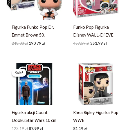
Figurka Funko Pop Dr.
Funko Pop Figurka
Emmet Brown 50.
Disney WALL-E i EVE
248,03
zł
190,79
zł
457,59
zł
351,99
zł
Pierwotna
Aktualna
cena
cena
Sale!
Sale!
wynosiła:
wynosi:
123,19 zł.
87,99 zł.
Figurka akcji Count
Rhea Ripley Figurka Pop
Dooku Star Wars 10 cm
WWE
123,19
zł
87,99
zł
81,19
zł