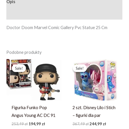
Opis
Opinie (0)
Doctor Doom Marvel Comic Gallery Pvc Statue 25 Cm
Podobne produkty
Pierwotna
Aktualna
Pierwotna
Aktualna
cena
cena
cena
cena
Sale!
Sale!
Sale!
Sale!
wynosiła:
wynosi:
wynosiła:
wynosi:
253,49 zł.
194,99 zł.
367,49 zł.
244,99 zł.
Figurka Funko Pop
2 szt. Disney Lilo i Stich
Angus Young AC DC 91
– figurki dla par
253,49
zł
194,99
zł
367,49
zł
244,99
zł