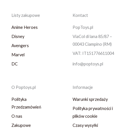
Listy zakupowe
Kontact
Anime Heroes
PopToys.pl
Disney
ViaCol di lana 85/87 –
00043 Ciampino (RM)
Avengers
VAT: IT151776611004
Marvel
DC
info@poptoys.pl
O Poptoys.pl
Informacje
Polityka
Warunki sprzedaży
Przedzamówień
Polityka prywatności i
O nas
plików cookie
Zakupowe
Czasy wysyłki