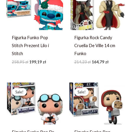
258,95 zł.
199,19 zł.
214,23 zł.
164,79 zł.
Figurka Funko Pop
Figurka Rock Candy
Stitch Prezent Lilo i
Cruella De Ville 14 cm
Stitch
Funko
258,95
zł
199,19
zł
214,23
zł
164,79
zł
Pierwotna
Aktualna
Pierwotna
Aktualna
cena
cena
cena
cena
Sale!
Sale!
Sale!
Sale!
wynosiła:
wynosi:
wynosiła:
wynosi:
248,03 zł.
190,79 zł.
242,31 zł.
186,39 zł.