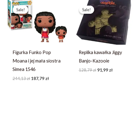
Pierwotna
Aktualna
Pierwotna
Aktualna
cena
cena
cena
cena
Sale!
Sale!
Sale!
Sale!
wynosiła:
wynosi:
wynosiła:
wynosi:
244,13 zł.
187,79 zł.
128,79 zł.
91,99 zł.
Figurka Funko Pop
Replika kawałka Jiggy
Moana i jej mała siostra
Banjo-Kazooie
Simea 1546
128,79
zł
91,99
zł
244,13
zł
187,79
zł