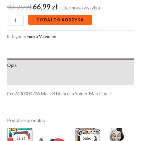
93,79
zł
66,99
zł
+ Darmowa wysyłka
DODAJ DO KOSZYKA
Kategoria:
Funko Valentine
Opis
Opinie (0)
Crd2400000736 Marvel Umbrella Spider Man Comic
Podobne produkty
Pierwotna
Aktualna
Pierwotna
Aktualna
cena
cena
cena
cena
Sale!
Sale!
Sale!
Sale!
wynosiła:
wynosi:
wynosiła:
wynosi: