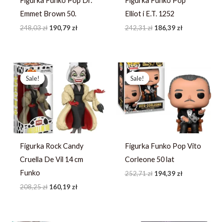
Figurka Funko Pop Dr.
Figurka Funko Pop
Emmet Brown 50.
Elliot i E.T. 1252
248,03
zł
190,79
zł
242,31
zł
186,39
zł
Pierwotna
Aktualna
Pierwotna
Aktualna
cena
cena
cena
cena
Sale!
Sale!
Sale!
Sale!
wynosiła:
wynosi:
wynosiła:
wynosi:
208,25 zł.
160,19 zł.
252,71 zł.
194,39 zł.
Figurka Rock Candy
Figurka Funko Pop Vito
Cruella De Vil 14 cm
Corleone 50 lat
Funko
252,71
zł
194,39
zł
208,25
zł
160,19
zł