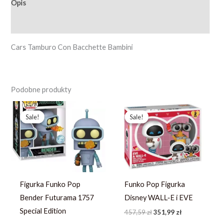
Opis
Opinie (0)
Cars Tamburo Con Bacchette Bambini
Podobne produkty
Pierwotna
Aktualna
Pierwotna
Aktualna
cena
cena
cena
cena
Sale!
Sale!
Sale!
Sale!
wynosiła:
wynosi:
wynosiła:
wynosi:
253,49 zł.
194,99 zł.
457,59 zł.
351,99 zł.
Figurka Funko Pop
Funko Pop Figurka
Bender Futurama 1757
Disney WALL-E i EVE
Special Edition
457,59
zł
351,99
zł