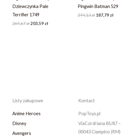
Dziewczynka Pale
Pingwin Batman 529
Terrifier 1749
244,13
zł
187,79
zł
264,67
zł
203,59
zł
Listy zakupowe
Kontact
Anime Heroes
PopToys.pl
Disney
ViaCol di lana 85/87 –
00043 Ciampino (RM)
Avengers