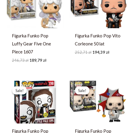
246,73 zł.
189,79 zł.
252,71 zł.
194,39 zł.
Figurka Funko Pop
Figurka Funko Pop Vito
Luffy Gear Five One
Corleone 50 lat
Piece 1607
252,71
zł
194,39
zł
246,73
zł
189,79
zł
Pierwotna
Aktualna
Pierwotna
Aktualna
cena
cena
cena
cena
Sale!
Sale!
Sale!
Sale!
wynosiła:
wynosi:
wynosiła:
wynosi:
264,67 zł.
203,59 zł.
244,13 zł.
187,79 zł.
Figurka Funko Pop
Figurka Funko Pop