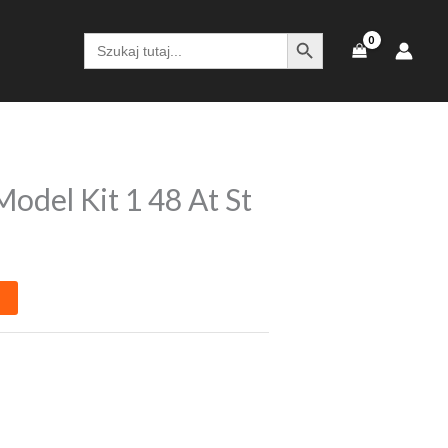
SEARCH BUTTON
Search
for:
odel Kit 1 48 At St