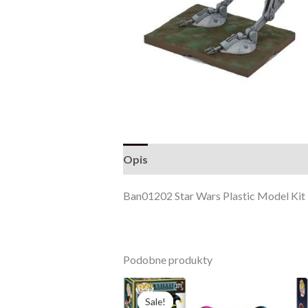
Opis
Opinie (0)
Ban01202 Star Wars Plastic Model Kit 
Podobne produkty
Pierwotna
Aktualna
cena
cena
Sale!
Sale!
wynosiła:
wynosi: