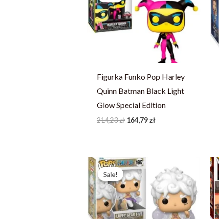
214,23 zł.
164,79 zł.
Figurka Funko Pop Harley
Quinn Batman Black Light
Glow Special Edition
214,23
zł
164,79
zł
Pierwotna
Aktualna
cena
cena
Sale!
Sale!
wynosiła:
wynosi:
246,73 zł.
189,79 zł.