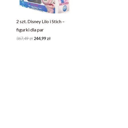
2 szt. Disney Lilo i Stich –
figurki dla par
367,49
zł
244,99
zł