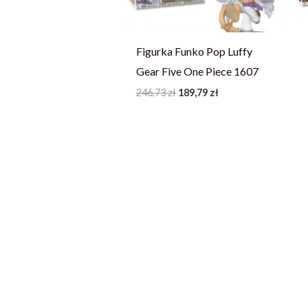
Figurka Funko Pop Luffy
Gear Five One Piece 1607
246,73
zł
189,79
zł