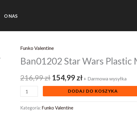
O NAS
Funko Valentine
ilość
Pierwotna
Aktualna
Ban01202 Star Wars Plastic M
Ban01202
cena
cena
Star
216,99
zł
154,99
zł
Wars
wynosiła:
wynosi:
+ Darmowa wysyłka
Plastic
216,99 zł.
154,99 zł.
DODAJ DO KOSZYKA
Model
Kit
Kategoria:
Funko Valentine
1
48
At