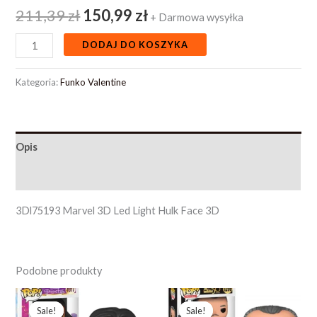
211,39
zł
150,99
zł
+ Darmowa wysyłka
DODAJ DO KOSZYKA
Kategoria:
Funko Valentine
Opis
Opinie (0)
3Dl75193 Marvel 3D Led Light Hulk Face 3D
Podobne produkty
Pierwotna
Aktualna
Pierwotna
Aktualna
cena
cena
cena
cena
Sale!
Sale!
Sale!
Sale!
wynosiła:
wynosi:
wynosiła:
wynosi: