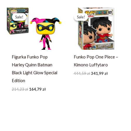
Pierwotna
Aktualna
Pierwotna
Aktualna
cena
cena
cena
cena
Sale!
Sale!
Sale!
Sale!
wynosiła:
wynosi:
wynosiła:
wynosi:
214,23 zł.
164,79 zł.
444,59 zł.
341,99 zł.
Figurka Funko Pop
Funko Pop One Piece –
Harley Quinn Batman
Kimono Luffytaro
Black Light Glow Special
444,59
zł
341,99
zł
Edition
214,23
zł
164,79
zł