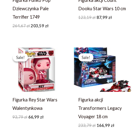
Figurka Funko Pop
Figurka akcji Count
Dziewczynka Pale
Dooku Star Wars 10 cm
Terrifier 1749
123,19
zł
87,99
zł
264,67
zł
203,59
zł
Pierwotna
Aktualna
Pierwotna
Aktualna
cena
cena
cena
cena
Sale!
Sale!
Sale!
Sale!
wynosiła:
wynosi:
wynosiła:
wynosi:
93,79 zł.
66,99 zł.
233,79 zł.
166,99 zł.
Figurka Rey Star Wars
Figurka akcji
Walentynkowa
Transformers Legacy
Voyager 18 cm
93,79
zł
66,99
zł
233,79
zł
166,99
zł